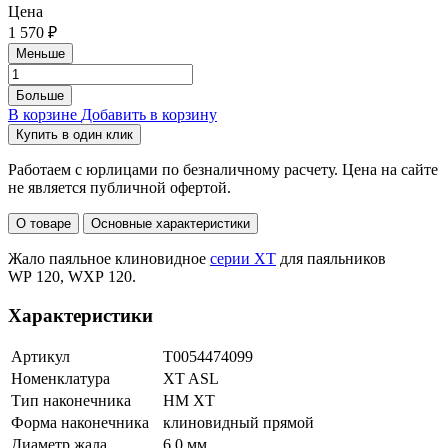
Цена
Паяльные станции: WD 1M, WR 3M 360 Вт
1 570 ₽
Меньше
(T0053366699N), WD 3M.
Паяльники: WP 120 (T0052919399N), WXP 120
Больше
(T0052920199N).
В корзине
Добавить в корзину
Купить в один клик
Работаем с юрлицами по безналичному расчету. Цена на сайте
не является публичной офертой.
О товаре
Основные характеристики
Жало паяльное клиновидное
серии XT
для паяльников
WP 120, WXP 120.
Характеристики
Артикул
T0054474099
Номенклатура
XT ASL
Тип наконечника
HM XT
Форма наконечника
клиновидный прямой
Диаметр жала
6,0 мм