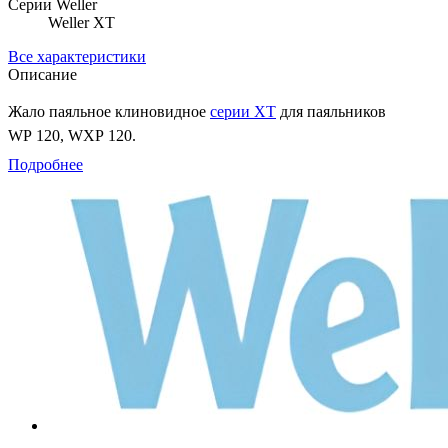
Серии Weller
Weller XT
Все характеристики
Описание
Жало паяльное клиновидное
серии XT
для паяльников
WP 120, WXP 120.
Подробнее
Характеристики
Артикул
T0054474099
Номенклатура
XT ASL
Тип наконечника
HM XT
Форма наконечника
клиновидный прямой
Диаметр жала
6,0 мм
Размер рабочей части
1,6×0,45 мм
Длина
37,0 мм
Совместимое оборудование