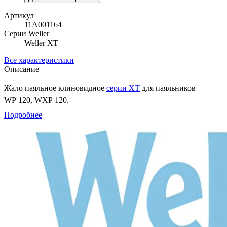
Артикул
11A001164
Серии Weller
Weller XT
Все характеристики
Описание
Жало паяльное клиновидное
серии XT
для паяльников
WP 120, WXP 120.
Подробнее
Характеристики
Артикул
T0054471399
Номенклатура
XT H
Тип наконечника
HM XT
Форма наконечника
клиновидный прямой
Диаметр жала
6,0 мм
Размер рабочей части
0,8×0,4 мм