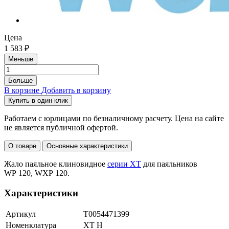
Длина
37,0 мм
Совместимое оборудование
Цена
Паяльные станции: WD 1M, WR 3M 360 Вт
1 583 ₽
Меньше
(T0053366699N), WD 3M.
Паяльники: WP 120 (T0052919399N), WXP 120
Больше
(T0052920199N).
В корзине
Добавить в корзину
Купить в один клик
Работаем с юрлицами по безналичному расчету. Цена на сайте
не является публичной офертой.
О товаре
Основные характеристики
Жало паяльное клиновидное
серии XT
для паяльников
WP 120, WXP 120.
Характеристики
Артикул
T0054471399
Номенклатура
XT H