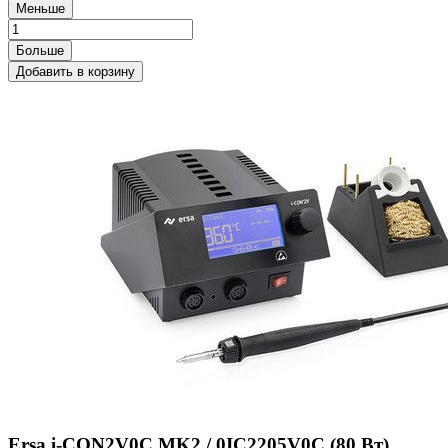
Меньше
Больше
Добавить в корзину
Ersa i-CON2V0C MK2 / 0IC2205V0C (80 Вт).