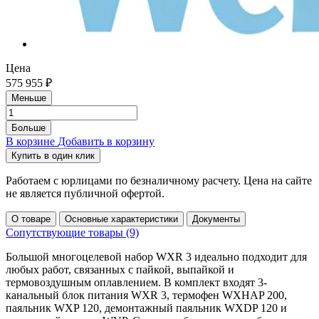
каналами по 200 Вт каждый. ЖК-дисплей отображает
параметры всех инструментов, управление осуществляется
через удобное кнопочное меню. Вакуумный пинцет выполнен
из ESD-безопасных материалов.
Цена
Особенности
575 955 ₽
Меньше
Всё в одном комплекте: пайка, вакуумный отсос,
Больше
термофен
В корзине
Добавить в корзину
Трехканальная работа с суммарной мощностью 600 Вт
Купить в один клик
Две автономные помпы для сжатого воздуха и вакуума
Работаем с юрлицами по безналичному расчету. Цена на сайте
Интуитивное управление с ЖК-дисплеем
не является публичной офертой.
Вакуумный пинцет для безопасного захвата SMD-
корпусов
О товаре
Основные характеристики
Документы
Сопутствующие товары
(9)
Автоматическое распознавание подключенного
инструмента
Большой многоцелевой набор WXR 3 идеально подходит для
Совместимость со всеми инструментами серии WX
любых работ, связанных с пайкой, выпайкой и
термовоздушным оплавлением. В комплект входят 3-
ESD-безопасный
канальный блок питания WXR 3, термофен WXHAP 200,
паяльник WXP 120, демонтажный паяльник WXDP 120 и
Характеристики