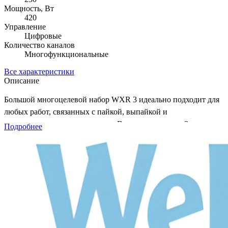
Мощность, Вт
420
Управление
Цифровые
Количество каналов
Многофункциональные
Все характеристики
Описание
Большой многоцелевой набор WXR 3 идеально подходит для
любых работ, связанных с пайкой, выпайкой и
термовоздушным оплавлением. В комплект входят 3-
Подробнее
канальный блок питания WXR 3, термофен WXHAP 200,
паяльник WXP 120, демонтажный паяльник WXDP 120 и
вакуумный пинцет WVP. Станция обеспечивает работу с
поверхностным монтажом и монтажом в отверстия.
Система WXR 3 оснащена интеллектуальным управлением
питанием, автоматическим распознаванием подключаемого
инструмента и распределением мощности между тремя