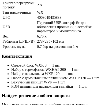
Силовой блок WXR 3 — 1 шт.
Триггер перегрузки
2 A
Набор с термофеном WXHAP 200 — 1 шт.
по току
Набор с паяльником WXP 120 — 1 шт.
Тип наконечника
WX
Набор с демонтажным паяльником WXDP 120 — 1 шт.
UPC
4003019435838
Передний USB-интерфейс для
Вакуумный пинцет WVP — 1 шт.
USB
обновления прошивки, настройки
PDN щипцы для насадок для выпайки — 1 шт.
параметров и мониторинга
Вес
6,70 кг
Габариты (Д×Ш×В)
273×235×102 мм
Уровень шума
0,7 бар на расстоянии 1 м
Комплектация
Силовой блок WXR 3 — 1 шт.
Набор с термофеном WXHAP 200 — 1 шт.
Набор с паяльником WXP 120 — 1 шт.
Набор с демонтажным паяльником WXDP 120 — 1 шт.
Вакуумный пинцет WVP — 1 шт.
PDN щипцы для насадок для выпайки — 1 шт.
Найдем решение любого вопроса
Мы всегда готовы помочь в подборе нужных товаров