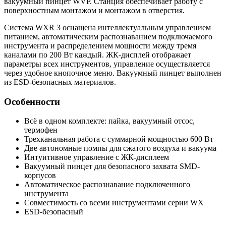
вакуумный пинцет WVP. Станция обеспечивает работу с
поверхностным монтажом и монтажом в отверстия.
Артикул
T0053502699N
Система WXR 3 оснащена интеллектуальным управлением
Номенклатура
Weller WXR 3
питанием, автоматическим распознаванием подключаемого
инструмента и распределением мощности между тремя
Количество каналов
3
каналами по 200 Вт каждый. ЖК-дисплей отображает
Производительность
420 W (600 W)
параметры всех инструментов, управление осуществляется
через удобное кнопочное меню. Вакуумный пинцет выполнен
Диапазон
из ESD-безопасных материалов.
100–450 °C (максимум 550 °C)
температур
Особенности
Температурная
±9 °C
точность
Всё в одном комплекте: пайка, вакуумный отсос,
Температурная
термофен
±2 °C
Трехканальная работа с суммарной мощностью 600 Вт
стабильность
Две автономные помпы для сжатого воздуха и вакуума
Скорость подачи
Интуитивное управление с ЖК-дисплеем
18 л/мин
Вакуумный пинцет для безопасного захвата SMD-
воздуха
корпусов
Максимальный
Автоматическое распознавание подключенного
инструмента
расход горячего
15 л/мин
Совместимость со всеми инструментами серии WX
воздуха
ESD-безопасный
Гнездо для