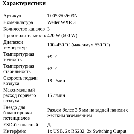
Разъем более 3,5 мм на задней панели с
Характеристики
балансировки
жестким заземлением
потенциалов
Артикул
T0053502699N
ESD-безопасный
Да
Номенклатура
Weller WXR 3
Интерфейс
1x USB, 2x RS232, 2x Switching Output
Количество каналов
3
Производительность
420 W (600 W)
Триггер перегрузки
2 A
Диапазон
по току
100–450 °C (максимум 550 °C)
температур
Тип наконечника
WX
Температурная
±9 °C
точность
UPC
4003019435838
Температурная
Передний USB-интерфейс для
±2 °C
стабильность
USB
обновления прошивки, настройки
Скорость подачи
18 л/мин
параметров и мониторинга
воздуха
Максимальный
Вес
6,70 кг
расход горячего
15 л/мин
Габариты (Д×Ш×В)
273×235×102 мм
воздуха
Гнездо для
Уровень шума
0,7 бар на расстоянии 1 м
Разъем более 3,5 мм на задней панели с
балансировки
жестким заземлением
потенциалов
Комплектация
ESD-безопасный
Да
Интерфейс
1x USB, 2x RS232, 2x Switching Output